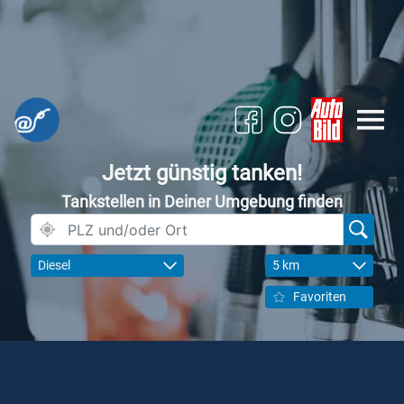
Jetzt günstig tanken!
Tankstellen in Deiner Umgebung finden
Diesel
5 km
Favoriten