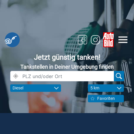
Jetzt günstig tanken!
Tankstellen in Deiner Umgebung finden
Diesel
5 km
Favoriten