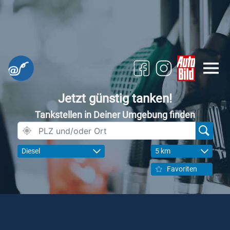
Jetzt günstig tanken!
Tankstellen in Deiner Umgebung finden
Diesel
5 km
Favoriten