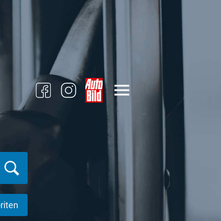
riten