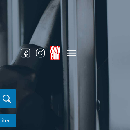
riten