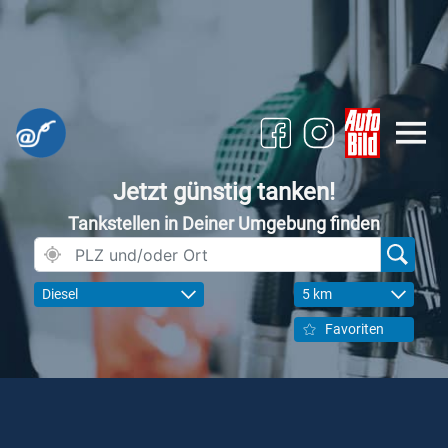
Jetzt günstig tanken!
Tankstellen in Deiner Umgebung finden
Diesel
5 km
Favoriten