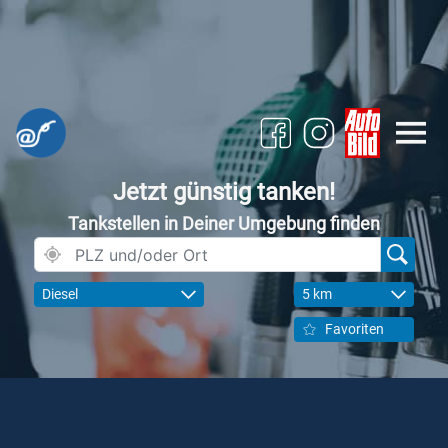
Jetzt günstig tanken!
Tankstellen in Deiner Umgebung finden
Diesel
5 km
Favoriten