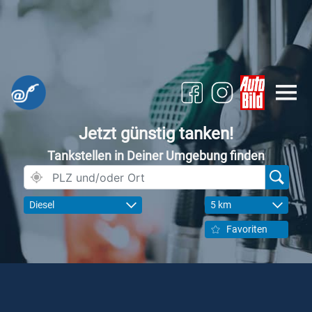
Jetzt günstig tanken!
Tankstellen in Deiner Umgebung finden
Diesel
5 km
Favoriten