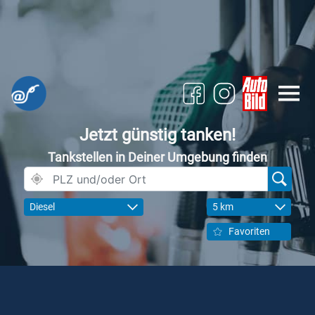
Jetzt günstig tanken!
Tankstellen in Deiner Umgebung finden
Diesel
5 km
Favoriten