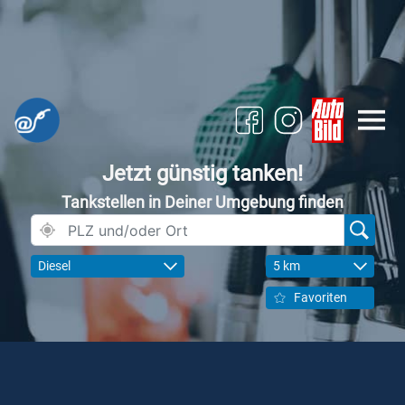
Jetzt günstig tanken!
Tankstellen in Deiner Umgebung finden
Diesel
5 km
Favoriten