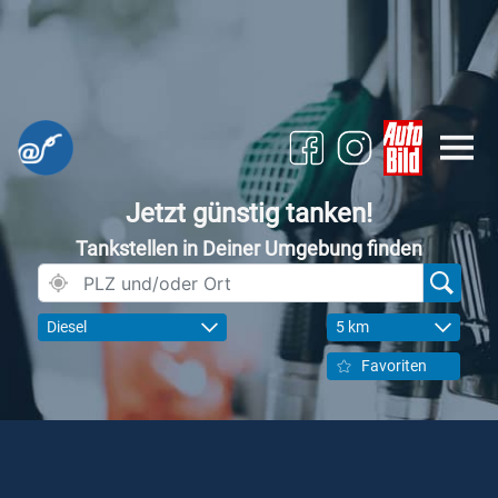
Jetzt günstig tanken!
Tankstellen in Deiner Umgebung finden
Diesel
5 km
Favoriten