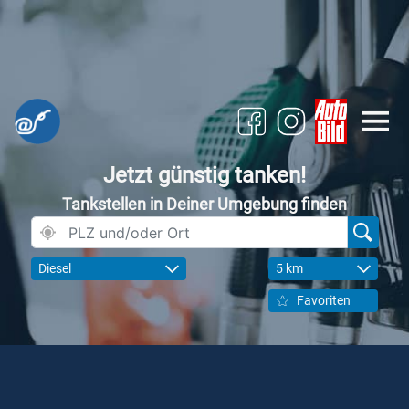
Jetzt günstig tanken!
Tankstellen in Deiner Umgebung finden
Diesel
5 km
Favoriten