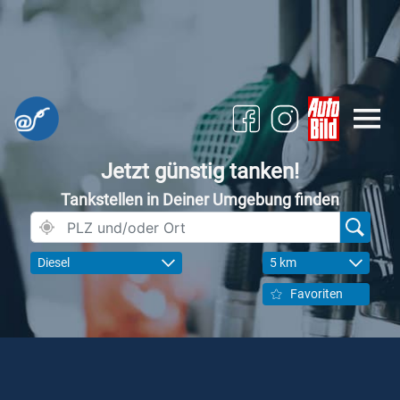
Jetzt günstig tanken!
Tankstellen in Deiner Umgebung finden
Diesel
5 km
Favoriten