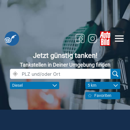
Jetzt günstig tanken!
Tankstellen in Deiner Umgebung finden
Diesel
5 km
Favoriten