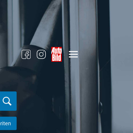
riten