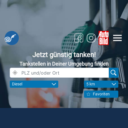
Jetzt günstig tanken!
Tankstellen in Deiner Umgebung finden
Diesel
5 km
Favoriten