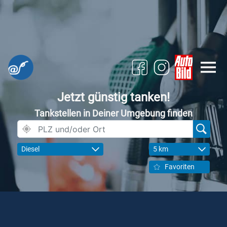
Jetzt günstig tanken!
Tankstellen in Deiner Umgebung finden
Diesel
5 km
Favoriten