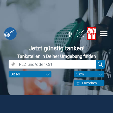
Jetzt günstig tanken!
Tankstellen in Deiner Umgebung finden
Diesel
5 km
Favoriten