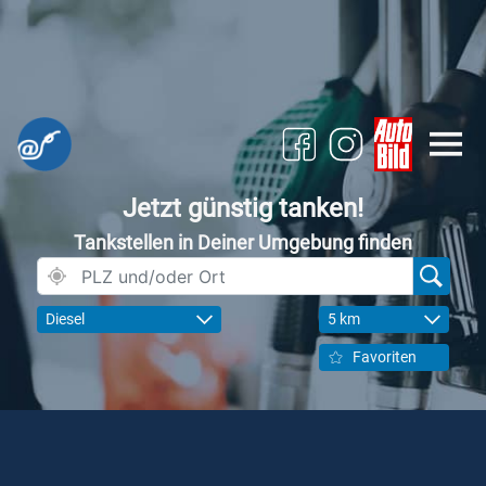
Jetzt günstig tanken!
Tankstellen in Deiner Umgebung finden
Diesel
5 km
Favoriten