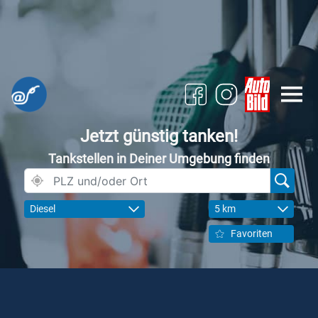
Jetzt günstig tanken!
Tankstellen in Deiner Umgebung finden
Diesel
5 km
Favoriten