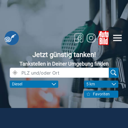
Jetzt günstig tanken!
Tankstellen in Deiner Umgebung finden
Diesel
5 km
Favoriten