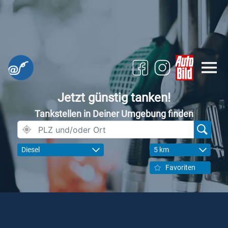
Jetzt günstig tanken!
Tankstellen in Deiner Umgebung finden
Diesel
5 km
Favoriten