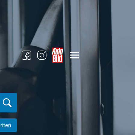
riten