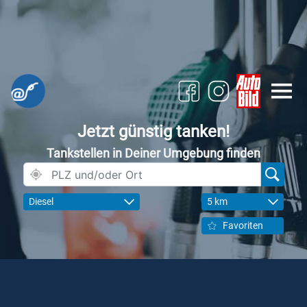
Jetzt günstig tanken!
Tankstellen in Deiner Umgebung finden
Diesel
5 km
Favoriten