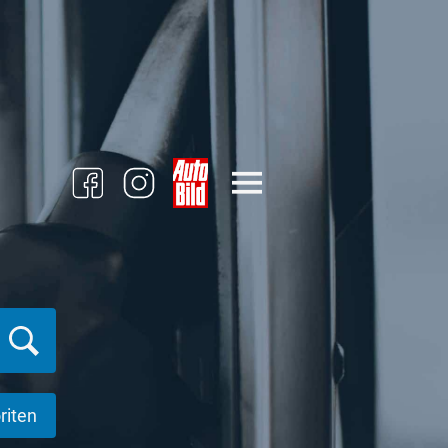
riten