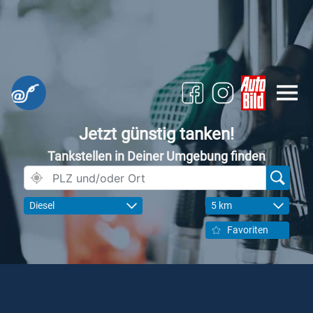
Jetzt günstig tanken!
Tankstellen in Deiner Umgebung finden
Diesel
5 km
Favoriten