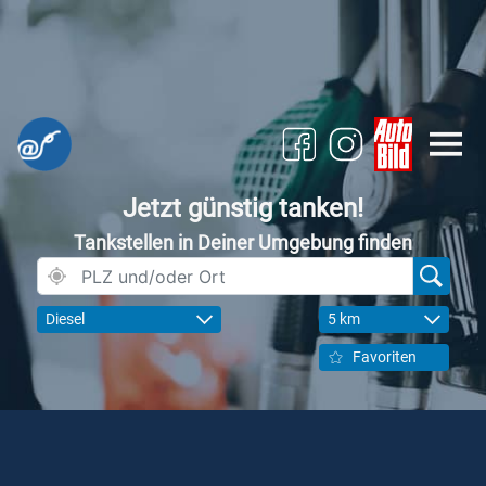
Jetzt günstig tanken!
Tankstellen in Deiner Umgebung finden
Diesel
5 km
Favoriten