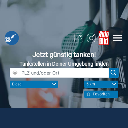
Jetzt günstig tanken!
Tankstellen in Deiner Umgebung finden
Diesel
5 km
Favoriten