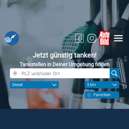
Jetzt günstig tanken!
Tankstellen in Deiner Umgebung finden
Diesel
5 km
Favoriten