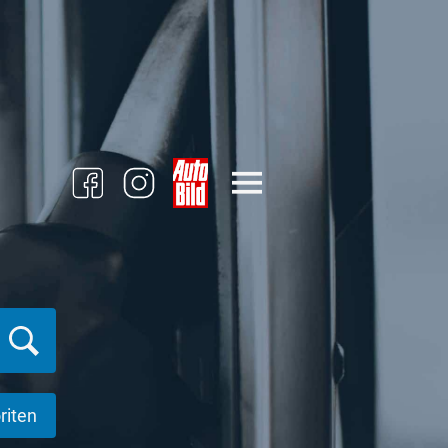
riten