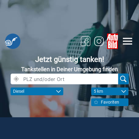
Jetzt günstig tanken!
Tankstellen in Deiner Umgebung finden
Diesel
5 km
Favoriten