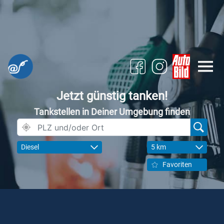
Jetzt günstig tanken!
Tankstellen in Deiner Umgebung finden
Diesel
5 km
Favoriten