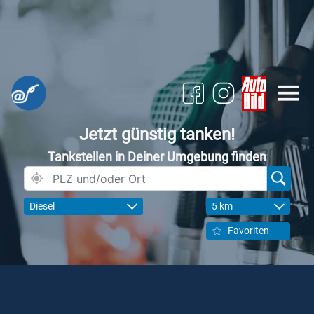
Jetzt günstig tanken!
Tankstellen in Deiner Umgebung finden
Diesel
5 km
Favoriten