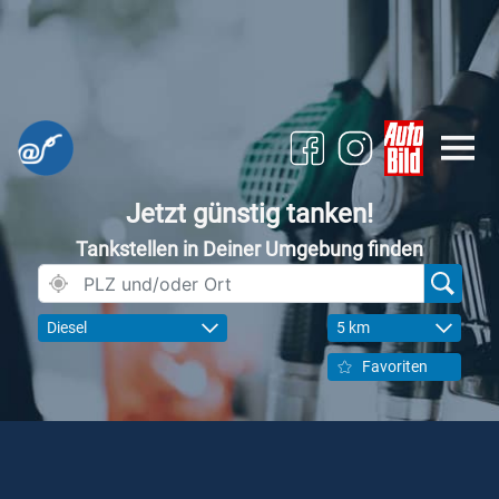
Jetzt günstig tanken!
Tankstellen in Deiner Umgebung finden
Diesel
5 km
Favoriten