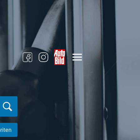
riten