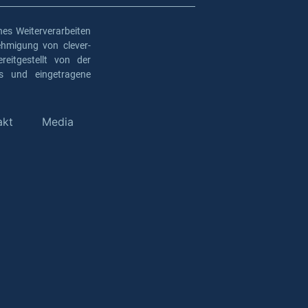
es Weiterverarbeiten
ehmigung von clever-
eitgestellt von der
os und eingetragene
akt
Media