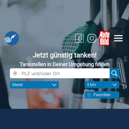
Jetzt günstig tanken!
Tankstellen in Deiner Umgebung finden
Diesel
5 km
Favoriten