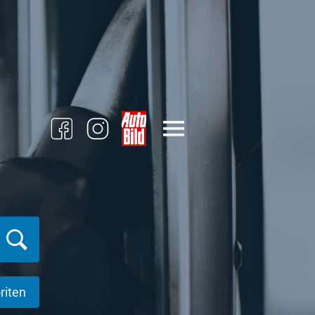
riten