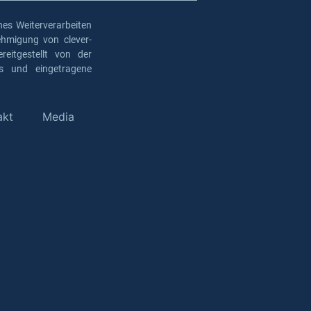
es Weiterverarbeiten
ehmigung von clever-
eitgestellt von der
os und eingetragene
akt
Media