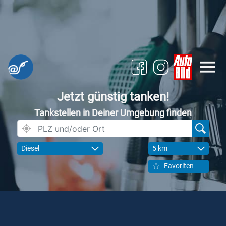
Jetzt günstig tanken!
Tankstellen in Deiner Umgebung finden
Diesel
5 km
Favoriten