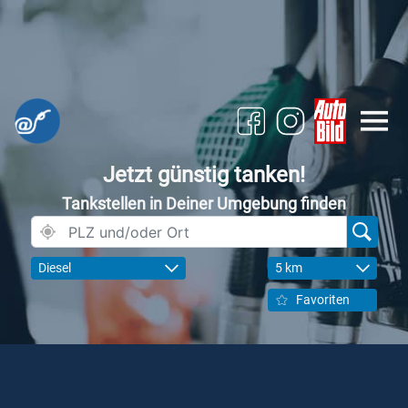
Jetzt günstig tanken!
Tankstellen in Deiner Umgebung finden
Diesel
5 km
Favoriten