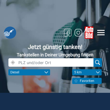
Jetzt günstig tanken!
Tankstellen in Deiner Umgebung finden
Diesel
5 km
Favoriten