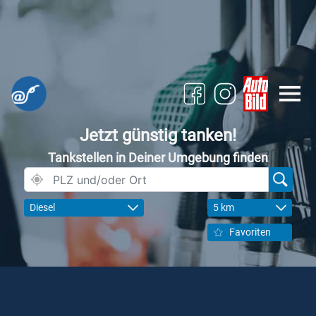
Jetzt günstig tanken!
Tankstellen in Deiner Umgebung finden
Diesel
5 km
Favoriten