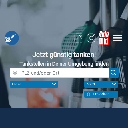
Jetzt günstig tanken!
Tankstellen in Deiner Umgebung finden
Diesel
5 km
Favoriten