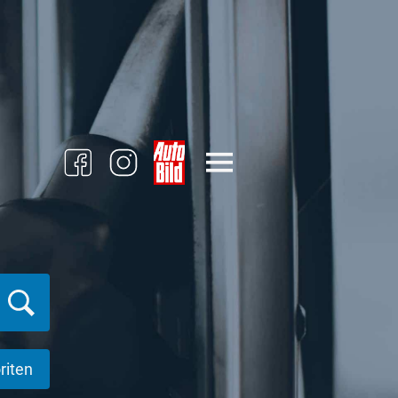
riten