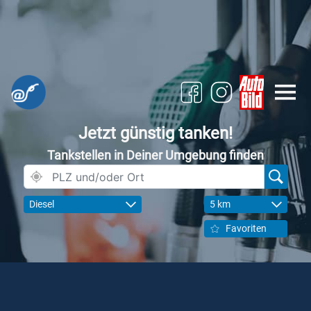
Jetzt günstig tanken!
Tankstellen in Deiner Umgebung finden
Diesel
5 km
Favoriten