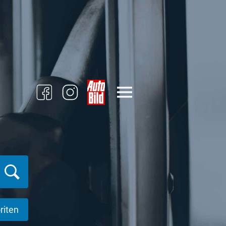
riten