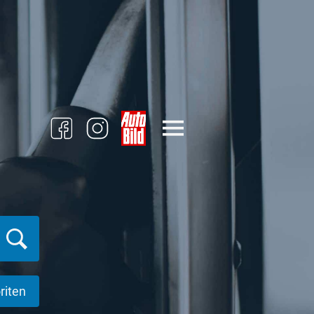
riten