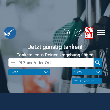
Jetzt günstig tanken!
Tankstellen in Deiner Umgebung finden
Diesel
5 km
Favoriten