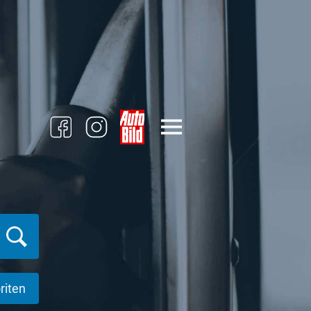
riten