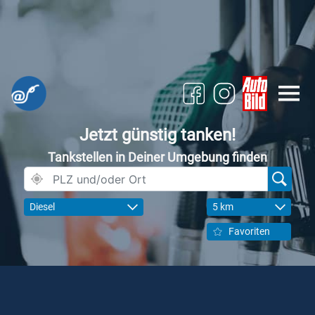
Jetzt günstig tanken!
Tankstellen in Deiner Umgebung finden
Diesel
5 km
Favoriten