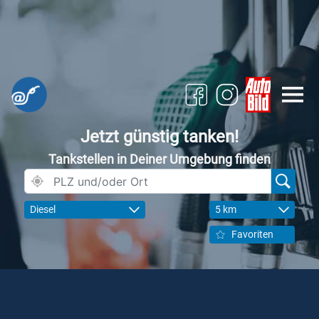
Jetzt günstig tanken!
Tankstellen in Deiner Umgebung finden
Diesel
5 km
Favoriten